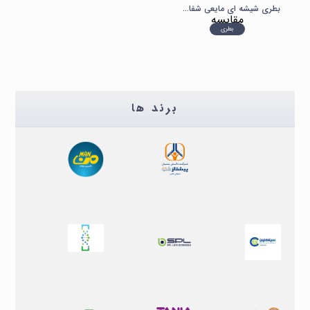
بطری شیشه ای مایعی شفاف ۱۲۵ سی سی
مقایسه
بطری
برند ها